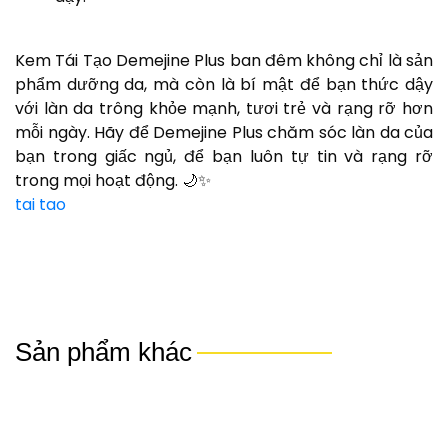
TRANG
CHỦ
Kem Tái Tạo Demejine Plus ban đêm không chỉ là sản
phẩm dưỡng da, mà còn là bí mật để bạn thức dậy
GIỚI
với làn da trông khỏe mạnh, tươi trẻ và rạng rỡ hơn
THIỆU
mỗi ngày. Hãy để Demejine Plus chăm sóc làn da của
bạn trong giấc ngủ, để bạn luôn tự tin và rạng rỡ
MỸ
trong mọi hoạt động. 🌙✨
PHẨM
tai tao
DEMEJINE
SẢN
PHẨM
Sản phẩm khác
KHÁC
TIN
TỨC