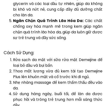
glycerin và các loại dầu tự nhiên, giúp da không
bị khô và nứt nẻ, cung cấp đầy đủ dưỡng chất
cho làn da.
Ngăn Chặn Quá Trình Lão Hóa Da:
Các chất
chống oxy hóa mạnh mẽ trong kem giúp ngăn
chặn quá trình lão hóa da, giúp da luôn giữ được
sự trẻ trung và đầy sức sống.
Cách Sử Dụng:
Rửa sạch da mặt với sữa rửa mặt Demejine để
loại bỏ dầu và bụi bẩn.
Thoa một lượng vừa đủ kem tái tạo Demejine
Plus lên khuôn mặt và cổ trước khi đi ngủ.
Nhẹ nhàng massage để kem thẩm thấu đều vào
da.
Sử dụng hàng ngày, buổi tối, để làn da được
phục hồi và trông trẻ trung hơn mỗi sáng thức
dậy.