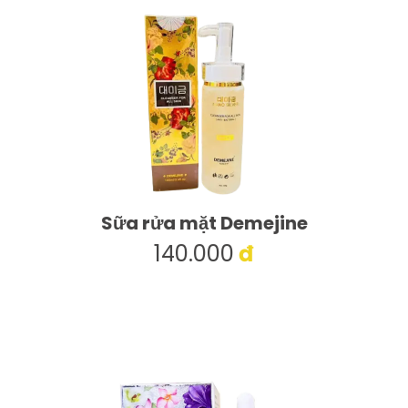
LIÊN
HỆ
Sữa rửa mặt Demejine
140.000
đ