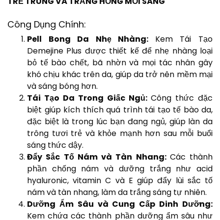
TRẺ TRUNG VÀ TRẮNG HỒNG MỖI SÁNG
Công Dụng Chính:
Pell Bong Da Nhẹ Nhàng:
Kem Tái Tạo
Demejine Plus được thiết kế để nhẹ nhàng loại
bỏ tế bào chết, bã nhờn và mọi tác nhân gây
khó chịu khác trên da, giúp da trở nên mềm mại
và sáng bóng hơn.
Tái Tạo Da Trong Giấc Ngủ:
Công thức đặc
biệt giúp kích thích quá trình tái tạo tế bào da,
đặc biệt là trong lúc bạn đang ngủ, giúp làn da
trông tươi trẻ và khỏe mạnh hơn sau mỗi buổi
sáng thức dậy.
Đẩy Sắc Tố Nám và Tàn Nhang:
Các thành
phần chống nám và dưỡng trắng như acid
hyaluronic, vitamin C và E giúp đẩy lùi sắc tố
nám và tàn nhang, làm da trắng sáng tự nhiên.
Dưỡng Ẩm Sâu và Cung Cấp Dinh Dưỡng:
Kem chứa các thành phần dưỡng ẩm sâu như