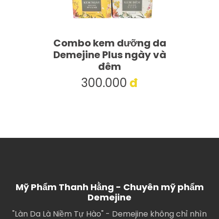
Combo kem dưỡng da
Demejine Plus ngày và
đêm
300.000
đ
Mỹ Phẩm Thanh Hằng - Chuyên mỹ phẩm
Demejine
"Làn Da Là Niềm Tự Hào" - Demejine không chỉ nhìn